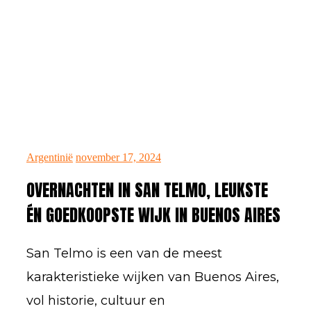
november
Argentinië
november 17, 2024
17,
2024
OVERNACHTEN IN SAN TELMO, LEUKSTE
ÉN GOEDKOOPSTE WIJK IN BUENOS AIRES
Written
San Telmo is een van de meest
by
karakteristieke wijken van Buenos Aires,
Maartje
vol historie, cultuur en